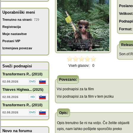
Poslano
Uporabniški meni
Velikost
Trenutno na strani:
729
Podnapis
Registracija
Format:
Moje nastavitve
Postani VIP
Releas
Izmenjava povezav
Son.of.
Vseh glasov:
0
Sveži podnapisi
Transformers P... (2010)
Povezano:
02.08.2026
Vsi podnapisi za ta film
Thieves Highwa... (2025)
Vsi podnapisi za ta film v tem jeziku
02.08.2026
Transformers P... (2010)
02.08.2026
Opis:
Opis trenutno še ni na voljo. Če želite objaviti
opis, nam lahko pošljete sporočilo preko
Novo na forumu