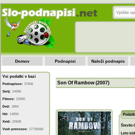
Domov
Podnapisi
Naloži podnapis
Vsi podatki v bazi
Son Of Rambow (2007)
Podnapisov:
37666
Serij:
14586
Filmov:
23080
Dvd:
1864
Hd:
14894
Podatk
Xvid:
20908
Število 
Vseh prenosov:
17736066
Leto izi