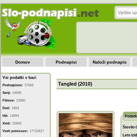
Domov
Podnapisi
Naloži podnapis
Vsi podatki v bazi
Tangled (2010)
Podnapisov:
37666
Serij:
14586
Filmov:
23080
Dvd:
1864
Hd:
14894
Podatk
Xvid:
20908
Število 
Vseh prenosov:
17732817
Leto izi