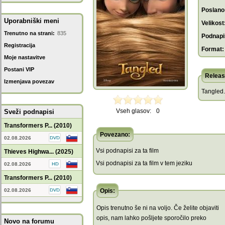
Poslano
Uporabniški meni
Velikost
Trenutno na strani:
835
Podnapis
Registracija
Format:
Moje nastavitve
Postani VIP
Releas
Izmenjava povezav
Tangled
Vseh glasov:
0
Sveži podnapisi
Transformers P... (2010)
Povezano:
02.08.2026
Vsi podnapisi za ta film
Thieves Highwa... (2025)
Vsi podnapisi za ta film v tem jeziku
02.08.2026
Transformers P... (2010)
02.08.2026
Opis:
Opis trenutno še ni na voljo. Če želite objaviti
opis, nam lahko pošljete sporočilo preko
Novo na forumu