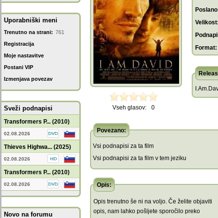
Poslano
Uporabniški meni
Velikost
Trenutno na strani:
761
Podnapis
Registracija
Format:
Moje nastavitve
Postani VIP
Releas
Izmenjava povezav
I.Am.Dav
Vseh glasov:
0
Sveži podnapisi
Transformers P... (2010)
Povezano:
02.08.2026
Vsi podnapisi za ta film
Thieves Highwa... (2025)
Vsi podnapisi za ta film v tem jeziku
02.08.2026
Transformers P... (2010)
02.08.2026
Opis:
Opis trenutno še ni na voljo. Če želite objaviti
opis, nam lahko pošljete sporočilo preko
Novo na forumu