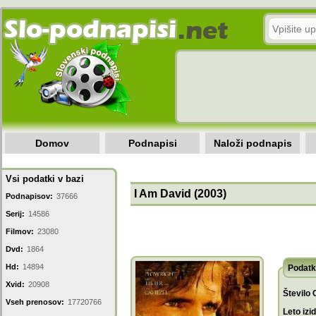
Domov
Podnapisi
Naloži podnapis
Vsi podatki v bazi
I Am David (2003)
Podnapisov:
37666
Serij:
14586
Filmov:
23080
Dvd:
1864
Hd:
14894
Podatk
Xvid:
20908
Število 
Vseh prenosov:
17720766
Leto izi