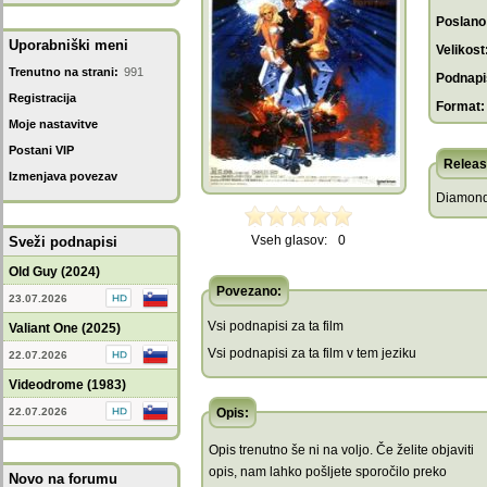
Poslano
Uporabniški meni
Velikost
Trenutno na strani:
991
Podnapis
Registracija
Format:
Moje nastavitve
Postani VIP
Releas
Izmenjava povezav
Diamonds
Vseh glasov:
0
Sveži podnapisi
Old Guy (2024)
Povezano:
23.07.2026
Vsi podnapisi za ta film
Valiant One (2025)
Vsi podnapisi za ta film v tem jeziku
22.07.2026
Videodrome (1983)
22.07.2026
Opis:
Opis trenutno še ni na voljo. Če želite objaviti
opis, nam lahko pošljete sporočilo preko
Novo na forumu