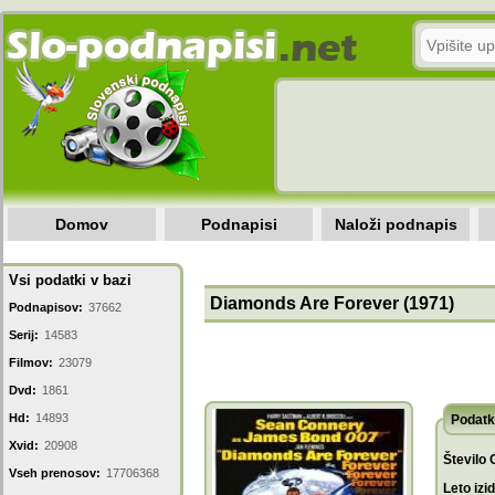
Domov
Podnapisi
Naloži podnapis
Vsi podatki v bazi
Diamonds Are Forever (1971)
Podnapisov:
37662
Serij:
14583
Filmov:
23079
Dvd:
1861
Hd:
14893
Podatk
Xvid:
20908
Število 
Vseh prenosov:
17706368
Leto izi