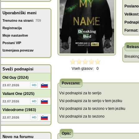
Poslano
Uporabniški meni
Velikost
Trenutno na strani:
709
Podnapis
Registracija
Format:
Moje nastavitve
Postani VIP
Releas
Izmenjava povezav
Breakin
Vseh glasov:
0
Sveži podnapisi
Old Guy (2024)
Povezano:
23.07.2026
Vsi podnapisi za to serijo
Valiant One (2025)
Vsi podnapisi za to serijo v tem jeziku
22.07.2026
Vsi podnapisi za to sezono v tem jeziku
Videodrome (1983)
Vsi podnapisi za to sezono
22.07.2026
Opis:
Novo na forumu