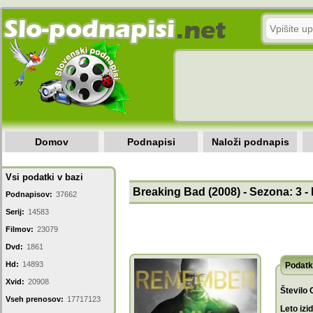
Domov
Podnapisi
Naloži podnapis
Vsi podatki v bazi
Breaking Bad (2008) - Sezona: 3 -
Podnapisov:
37662
Serij:
14583
Filmov:
23079
Dvd:
1861
Hd:
14893
Podatk
Xvid:
20908
Število 
Vseh prenosov:
17717123
Leto izi