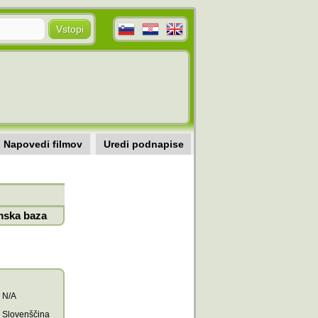
Napovedi filmov
Uredi podnapise
mska baza
N/A
Slovenščina