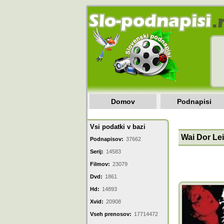
Domov
Podnapisi
Vsi podatki v bazi
Wai Dor Lei
Podnapisov:
37662
Serij:
14583
Filmov:
23079
Dvd:
1861
Hd:
14893
Xvid:
20908
Vseh prenosov:
17714472