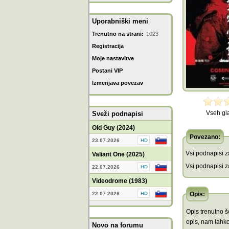
Uporabniški meni
Trenutno na strani:
1023
Registracija
Moje nastavitve
Postani VIP
Izmenjava povezav
Vseh gl
Sveži podnapisi
Old Guy (2024)
Povezano:
23.07.2026
Vsi podnapisi za
Valiant One (2025)
Vsi podnapisi za
22.07.2026
Videodrome (1983)
22.07.2026
Opis:
Opis trenutno še
opis, nam lahko
Novo na forumu