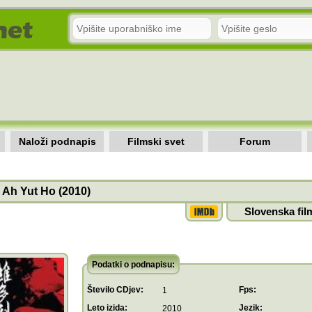
Naloži podnapis
Filmski svet
Forum
 Ah Yut Ho (2010)
Slovenska fil
Podatki o podnapisu:
Število CDjev:
Fps:
1
Leto izida:
Jezik:
2010