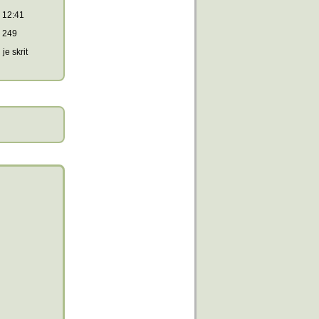
12:41
249
je skrit