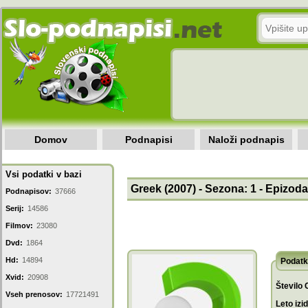
Domov
Podnapisi
Naloži podnapis
Vsi podatki v bazi
Greek (2007) - Sezona: 1 - Epizoda
Podnapisov:
37666
Serij:
14586
Filmov:
23080
Dvd:
1864
Hd:
14894
Podatk
Xvid:
20908
Število 
Vseh prenosov:
17721491
Leto izi