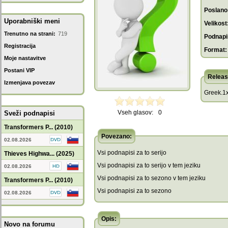
Poslano
Uporabniški meni
Velikost
Trenutno na strani:
719
Podnapis
Registracija
Format:
Moje nastavitve
Postani VIP
Releas
Izmenjava povezav
Greek.1x
Vseh glasov:
0
Sveži podnapisi
Transformers P... (2010)
Povezano:
02.08.2026
Vsi podnapisi za to serijo
Thieves Highwa... (2025)
Vsi podnapisi za to serijo v tem jeziku
02.08.2026
Vsi podnapisi za to sezono v tem jeziku
Transformers P... (2010)
Vsi podnapisi za to sezono
02.08.2026
Opis:
Novo na forumu