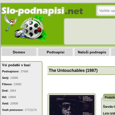
Domov
Podnapisi
Naloži podnapis
Vsi podatki v bazi
The Untouchables (1987)
Podnapisov:
37666
Serij:
14586
Filmov:
23080
Dvd:
1864
Hd:
14894
Podatk
Xvid:
20908
Število 
Vseh prenosov:
17721175
Leto izi