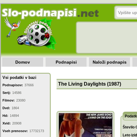
Domov
Podnapisi
Naloži podnapis
Vsi podatki v bazi
The Living Daylights (1987)
Podnapisov:
37666
Serij:
14586
Filmov:
23080
Dvd:
1864
Hd:
14894
Podatk
Xvid:
20908
Število 
Vseh prenosov:
17732173
Leto izi