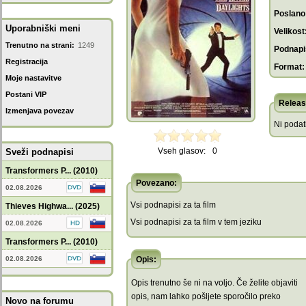
Poslano
Uporabniški meni
Velikost
Trenutno na strani:
1249
Podnapis
Registracija
Format:
Moje nastavitve
Postani VIP
Releas
Izmenjava povezav
Ni poda
Vseh glasov:
0
Sveži podnapisi
Transformers P... (2010)
Povezano:
02.08.2026
Vsi podnapisi za ta film
Thieves Highwa... (2025)
Vsi podnapisi za ta film v tem jeziku
02.08.2026
Transformers P... (2010)
02.08.2026
Opis:
Opis trenutno še ni na voljo. Če želite objaviti
opis, nam lahko pošljete sporočilo preko
Novo na forumu