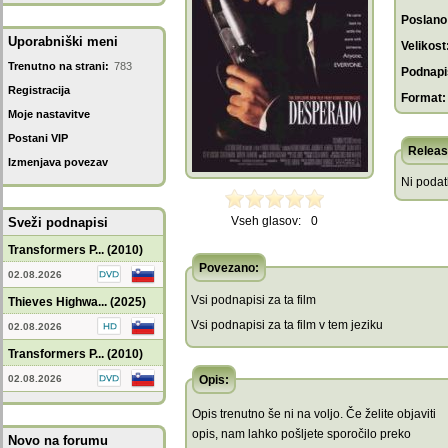
Poslano
Uporabniški meni
Velikost
Trenutno na strani:
783
Podnapis
Registracija
Format:
Moje nastavitve
Postani VIP
Releas
Izmenjava povezav
Ni poda
Vseh glasov:
0
Sveži podnapisi
Transformers P... (2010)
Povezano:
02.08.2026
Vsi podnapisi za ta film
Thieves Highwa... (2025)
Vsi podnapisi za ta film v tem jeziku
02.08.2026
Transformers P... (2010)
02.08.2026
Opis:
Opis trenutno še ni na voljo. Če želite objaviti
opis, nam lahko pošljete sporočilo preko
Novo na forumu