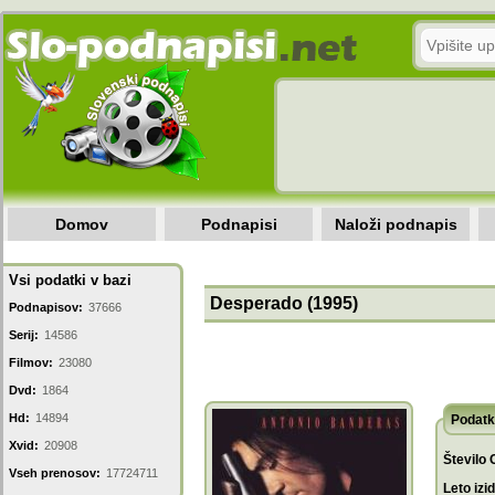
Domov
Podnapisi
Naloži podnapis
Vsi podatki v bazi
Desperado (1995)
Podnapisov:
37666
Serij:
14586
Filmov:
23080
Dvd:
1864
Hd:
14894
Podatk
Xvid:
20908
Število 
Vseh prenosov:
17724711
Leto izi