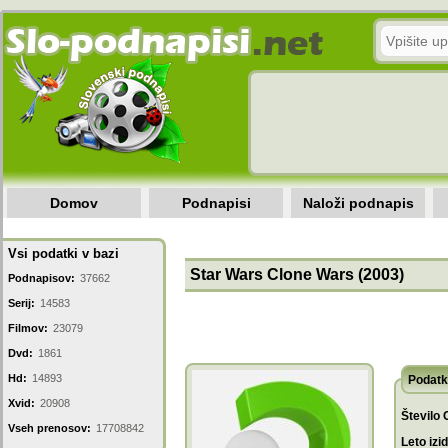
Domov
Podnapisi
Naloži podnapis
Vsi podatki v bazi
Star Wars Clone Wars (2003)
Podnapisov:
37662
Serij:
14583
Filmov:
23079
Dvd:
1861
Hd:
14893
Podatk
Xvid:
20908
Število 
Vseh prenosov:
17708842
Leto izi