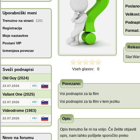
Poslano
Uporabniški meni
Velikost
Trenutno na strani:
1181
Podnapis
Registracija
Format:
Moje nastavitve
Postani VIP
Releas
Izmenjava povezav
Star.Wa
Vseh glasov:
0
Sveži podnapisi
Old Guy (2024)
Povezano:
23.07.2026
Vsi podnapisi za ta film
Valiant One (2025)
Vsi podnapisi za ta film v tem jeziku
22.07.2026
Videodrome (1983)
22.07.2026
Opis:
Opis trenutno še ni na voljo. Če želite objaviti
opis, nam lahko pošljete sporočilo preko
Novo na forumu