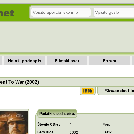
Naloži podnapis
Filmski svet
Forum
nt To War (2002)
Slovenska fil
Podatki o podnapisu:
Število CDjev:
Fps:
1
Leto izida:
Jezik:
2002