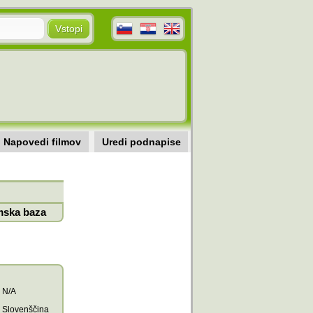
Napovedi filmov
Uredi podnapise
mska baza
N/A
Slovenščina