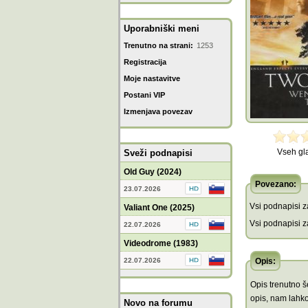
Uporabniški meni
Trenutno na strani:
1253
Registracija
Moje nastavitve
Postani VIP
Izmenjava povezav
Vseh gl
Sveži podnapisi
Old Guy (2024)
Povezano:
23.07.2026
Vsi podnapisi za
Valiant One (2025)
Vsi podnapisi za
22.07.2026
Videodrome (1983)
22.07.2026
Opis:
Opis trenutno še
opis, nam lahko
Novo na forumu