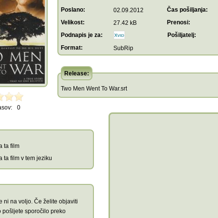
Poslano:
Čas pošiljanja:
02.09.2012
Velikost:
Prenosi:
27.42 kB
Podnapis je za:
Pošiljatelj:
Format:
SubRip
Release:
Two Men Went To War.srt
asov:
0
 ta film
 ta film v tem jeziku
 ni na voljo. Če želite objaviti
 pošljete sporočilo preko