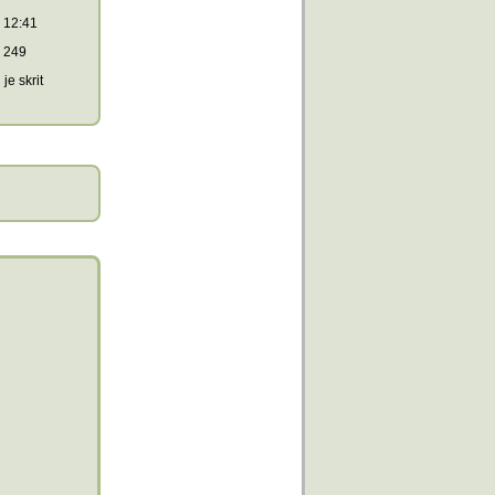
12:41
249
je skrit