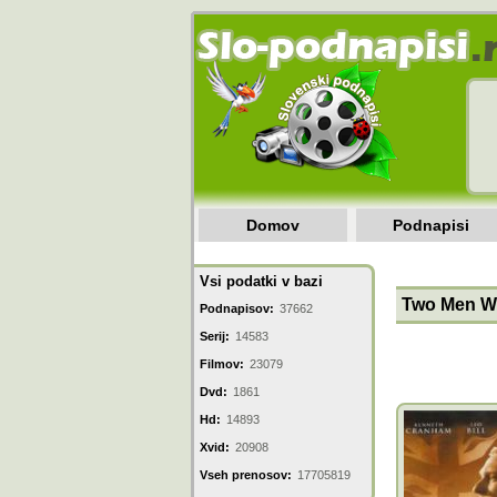
Domov
Podnapisi
Vsi podatki v bazi
Two Men We
Podnapisov:
37662
Serij:
14583
Filmov:
23079
Dvd:
1861
Hd:
14893
Xvid:
20908
Vseh prenosov:
17705819