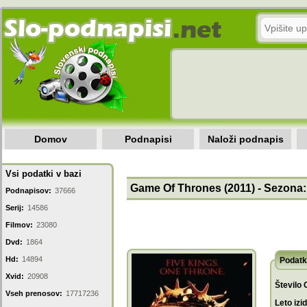
Domov
Podnapisi
Naloži podnapis
Vsi podatki v bazi
Game Of Thrones (2011) - Sezona: 
Podnapisov:
37666
Serij:
14586
Filmov:
23080
Dvd:
1864
Hd:
14894
Podatk
Xvid:
20908
Število 
Vseh prenosov:
17717236
Leto izi