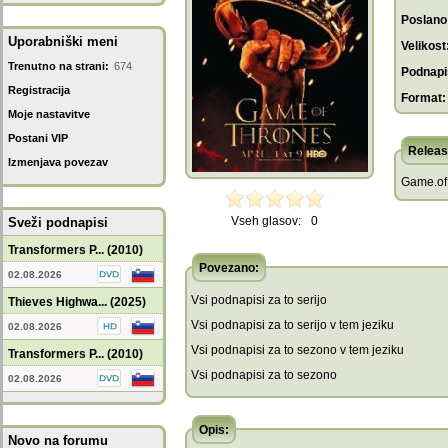
Poslano
Uporabniški meni
Velikost
Trenutno na strani:
674
Podnapis
Registracija
Format:
Moje nastavitve
Postani VIP
Releas
Izmenjava povezav
Game.of
Vseh glasov:
0
Sveži podnapisi
Transformers P... (2010)
Povezano:
02.08.2026
Vsi podnapisi za to serijo
Thieves Highwa... (2025)
Vsi podnapisi za to serijo v tem jeziku
02.08.2026
Vsi podnapisi za to sezono v tem jeziku
Transformers P... (2010)
Vsi podnapisi za to sezono
02.08.2026
Opis:
Novo na forumu