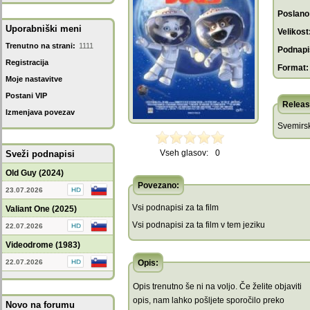
Poslano
Uporabniški meni
Velikost
Trenutno na strani:
1111
Podnapis
Registracija
Format:
Moje nastavitve
Postani VIP
Releas
Izmenjava povezav
Svemirsk
Vseh glasov:
0
Sveži podnapisi
Old Guy (2024)
Povezano:
23.07.2026
Vsi podnapisi za ta film
Valiant One (2025)
Vsi podnapisi za ta film v tem jeziku
22.07.2026
Videodrome (1983)
22.07.2026
Opis:
Opis trenutno še ni na voljo. Če želite objaviti
opis, nam lahko pošljete sporočilo preko
Novo na forumu