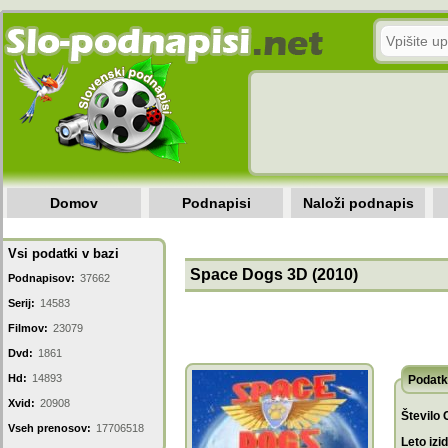
Domov
Podnapisi
Naloži podnapis
Vsi podatki v bazi
Space Dogs 3D (2010)
Podnapisov:
37662
Serij:
14583
Filmov:
23079
Dvd:
1861
Hd:
14893
Podatk
Xvid:
20908
Število 
Vseh prenosov:
17706518
Leto izi