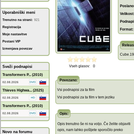
Poslano
Uporabniški meni
Velikost
Trenutno na strani:
921
Podnapis
Registracija
Format:
Moje nastavitve
Postani VIP
Releas
Izmenjava povezav
Cube.19
Vseh glasov:
0
Sveži podnapisi
Transformers P... (2010)
Povezano:
02.08.2026
Vsi podnapisi za ta film
Thieves Highwa... (2025)
Vsi podnapisi za ta film v tem jeziku
02.08.2026
Transformers P... (2010)
02.08.2026
Opis:
Opis trenutno še ni na voljo. Če želite objaviti
opis, nam lahko pošljete sporočilo preko
Novo na forumu