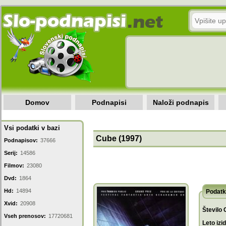
Domov
Podnapisi
Naloži podnapis
Vsi podatki v bazi
Cube (1997)
Podnapisov:
37666
Serij:
14586
Filmov:
23080
Dvd:
1864
Hd:
14894
Podatk
Xvid:
20908
Število 
Vseh prenosov:
17720681
Leto izi