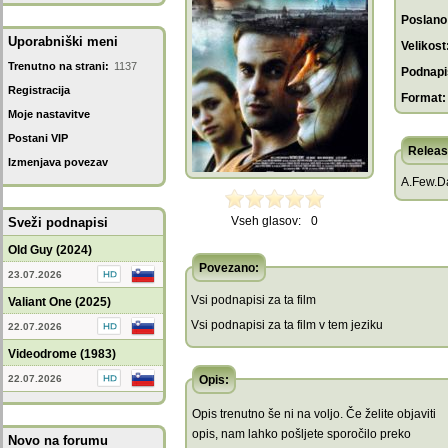
Poslano
Uporabniški meni
Velikost
Trenutno na strani:
1137
Podnapis
Registracija
Format:
Moje nastavitve
Postani VIP
Releas
Izmenjava povezav
A.Few.Da
Vseh glasov:
0
Sveži podnapisi
Old Guy (2024)
Povezano:
23.07.2026
Vsi podnapisi za ta film
Valiant One (2025)
Vsi podnapisi za ta film v tem jeziku
22.07.2026
Videodrome (1983)
22.07.2026
Opis:
Opis trenutno še ni na voljo. Če želite objaviti
opis, nam lahko pošljete sporočilo preko
Novo na forumu