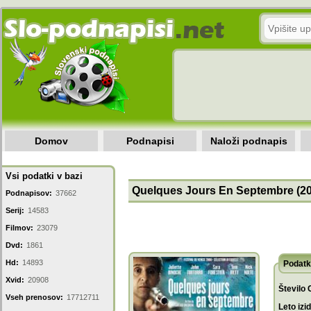
Domov
Podnapisi
Naloži podnapis
Vsi podatki v bazi
Quelques Jours En Septembre (2
Podnapisov:
37662
Serij:
14583
Filmov:
23079
Dvd:
1861
Hd:
14893
Podatk
Xvid:
20908
Število 
Vseh prenosov:
17712711
Leto izi