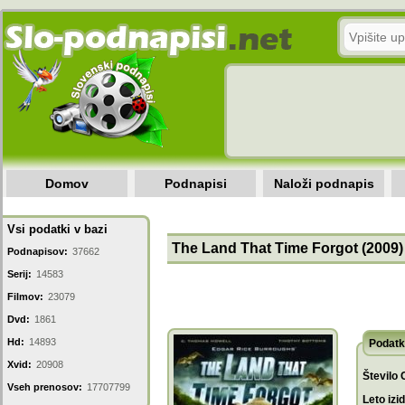
Domov
Podnapisi
Naloži podnapis
Vsi podatki v bazi
The Land That Time Forgot (2009)
Podnapisov:
37662
Serij:
14583
Filmov:
23079
Dvd:
1861
Hd:
14893
Podatk
Xvid:
20908
Število 
Vseh prenosov:
17707799
Leto izi