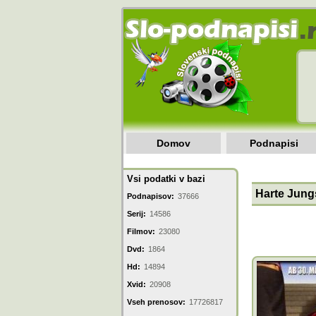
Domov
Podnapisi
Vsi podatki v bazi
Harte Jung
Podnapisov:
37666
Serij:
14586
Filmov:
23080
Dvd:
1864
Hd:
14894
Xvid:
20908
Vseh prenosov:
17726817