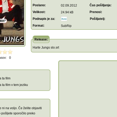
Poslano:
Čas pošiljanja:
02.09.2012
Velikost:
Prenosi:
24.94 kB
Podnapis je za:
Pošiljatelj:
Format:
SubRip
Release:
Harte Jungs slo.srt
asov:
0
 ta film
 ta film v tem jeziku
 ni na voljo. Če želite objaviti
 pošljete sporočilo preko