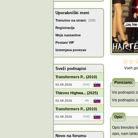
Uporabniški meni
Trenutno na strani:
1005
Registracija
Moje nastavitve
Postani VIP
Izmenjava povezav
Vseh gl
Sveži podnapisi
Transformers P... (2010)
Povezano:
02.08.2026
Vsi podnapisi za
Thieves Highwa... (2025)
Vsi podnapisi za
02.08.2026
Transformers P... (2010)
02.08.2026
Opis:
Opis trenutno še
opis, nam lahko
Novo na forumu