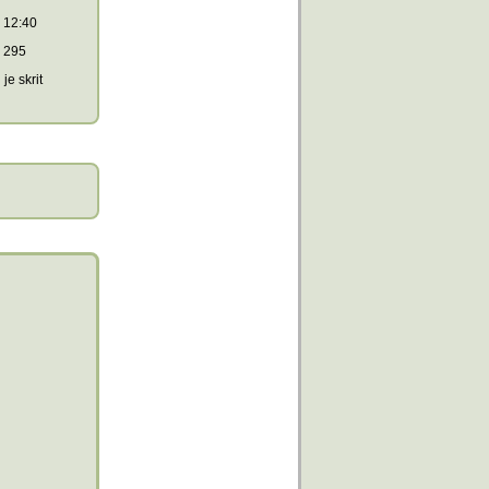
12:40
295
je skrit