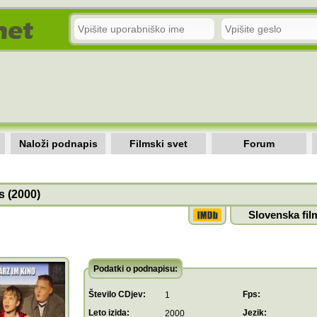
Naloži podnapis
Filmski svet
Forum
s (2000)
Slovenska fil
Podatki o podnapisu:
Število CDjev:
Fps:
1
Leto izida:
Jezik:
2000