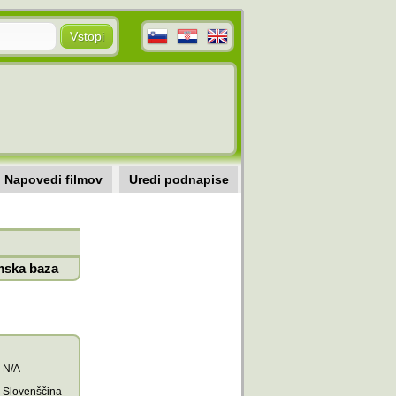
Napovedi filmov
Uredi podnapise
mska baza
N/A
Slovenščina