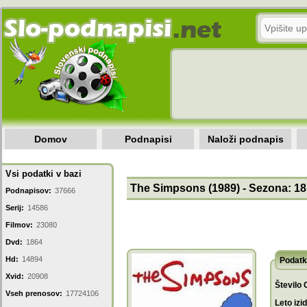
Domov
Podnapisi
Naloži podnapis
Vsi podatki v bazi
The Simpsons (1989) - Sezona: 18 
Podnapisov:
37666
Serij:
14586
Filmov:
23080
Dvd:
1864
Hd:
14894
Podatk
Xvid:
20908
Število 
Vseh prenosov:
17724106
Leto izi