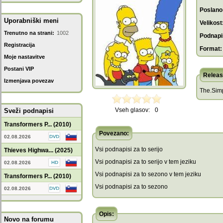
Poslano
Uporabniški meni
Velikost
Trenutno na strani:
1002
Podnapis
Registracija
Format:
Moje nastavitve
Postani VIP
Releas
Izmenjava povezav
The.Sim
Vseh glasov:
0
Sveži podnapisi
Transformers P... (2010)
Povezano:
02.08.2026
Vsi podnapisi za to serijo
Thieves Highwa... (2025)
Vsi podnapisi za to serijo v tem jeziku
02.08.2026
Vsi podnapisi za to sezono v tem jeziku
Transformers P... (2010)
Vsi podnapisi za to sezono
02.08.2026
Opis:
Novo na forumu