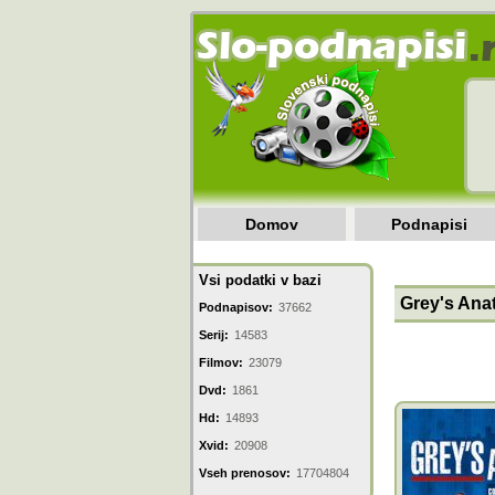
Domov
Podnapisi
Vsi podatki v bazi
Grey's Anat
Podnapisov:
37662
Serij:
14583
Filmov:
23079
Dvd:
1861
Hd:
14893
Xvid:
20908
Vseh prenosov:
17704804