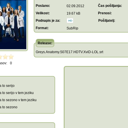
Poslano:
Čas pošiljanja:
02.09.2012
Velikost:
Prenosi:
19.67 kB
Podnapis je za:
Pošiljatelj:
Format:
SubRip
Release:
Greys.Anatomy.S07E17.HDTV.XviD-LOL.srt
asov:
0
 to serijo
 to serijo v tem jeziku
a to sezono v tem jeziku
a to sezono