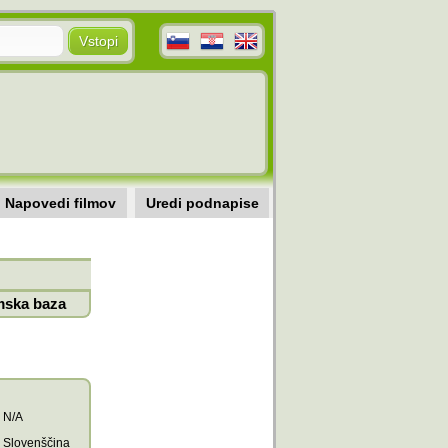
Napovedi filmov
Uredi podnapise
mska baza
N/A
Slovenščina