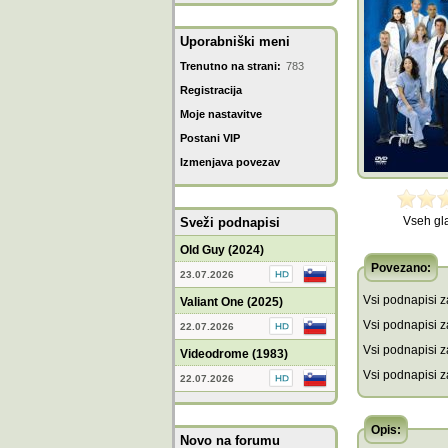
Uporabniški meni
Trenutno na strani:
783
Registracija
Moje nastavitve
Postani VIP
Izmenjava povezav
Vseh gl
Sveži podnapisi
Old Guy (2024)
Povezano:
23.07.2026
Vsi podnapisi za
Valiant One (2025)
Vsi podnapisi za
22.07.2026
Vsi podnapisi z
Videodrome (1983)
Vsi podnapisi z
22.07.2026
Opis:
Novo na forumu