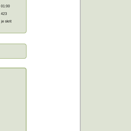
01:00
423
je skrit