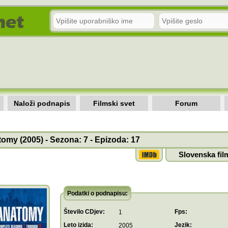
Naloži podnapis
Filmski svet
Forum
omy (2005) - Sezona: 7 - Epizoda: 17
Slovenska fil
Podatki o podnapisu:
Število CDjev:
Fps:
1
Leto izida:
Jezik:
2005