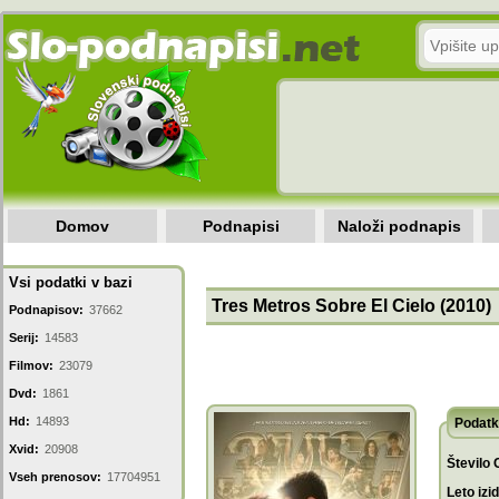
Domov
Podnapisi
Naloži podnapis
Vsi podatki v bazi
Tres Metros Sobre El Cielo (2010)
Podnapisov:
37662
Serij:
14583
Filmov:
23079
Dvd:
1861
Hd:
14893
Podatk
Xvid:
20908
Število 
Vseh prenosov:
17704951
Leto izi