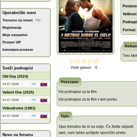
Poslano
Uporabniški meni
Velikost
Trenutno na strani:
740
Podnapis
Registracija
Format:
Moje nastavitve
Postani VIP
Releas
Izmenjava povezav
Tres Met
Vseh glasov:
0
Sveži podnapisi
Old Guy (2024)
Povezano:
23.07.2026
Vsi podnapisi za ta film
Valiant One (2025)
Vsi podnapisi za ta film v tem jeziku
22.07.2026
Videodrome (1983)
22.07.2026
Opis:
Opis trenutno še ni na voljo. Če želite objaviti
opis, nam lahko pošljete sporočilo preko
Novo na forumu