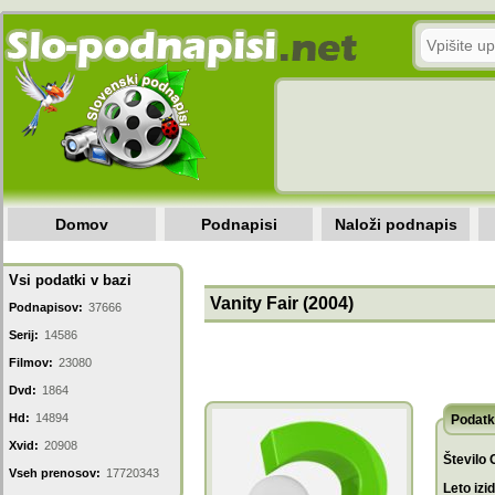
Domov
Podnapisi
Naloži podnapis
Vsi podatki v bazi
Vanity Fair (2004)
Podnapisov:
37666
Serij:
14586
Filmov:
23080
Dvd:
1864
Hd:
14894
Podatk
Xvid:
20908
Število 
Vseh prenosov:
17720343
Leto izi