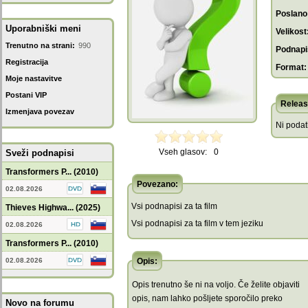
Poslano
Uporabniški meni
Velikost
Trenutno na strani:
990
Podnapis
Registracija
Format:
Moje nastavitve
Postani VIP
Releas
Izmenjava povezav
Ni poda
Vseh glasov:
0
Sveži podnapisi
Transformers P... (2010)
Povezano:
02.08.2026
Vsi podnapisi za ta film
Thieves Highwa... (2025)
Vsi podnapisi za ta film v tem jeziku
02.08.2026
Transformers P... (2010)
02.08.2026
Opis:
Opis trenutno še ni na voljo. Če želite objaviti
opis, nam lahko pošljete sporočilo preko
Novo na forumu