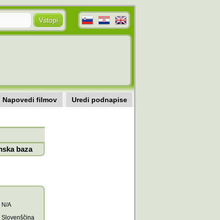
Napovedi filmov
Uredi podnapise
mska baza
N/A
Slovenščina