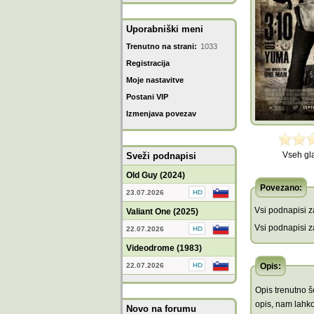
Uporabniški meni
Trenutno na strani:
1033
Registracija
Moje nastavitve
Postani VIP
Izmenjava povezav
Vseh gl
Sveži podnapisi
Old Guy (2024)
Povezano:
23.07.2026
Vsi podnapisi za
Valiant One (2025)
Vsi podnapisi za
22.07.2026
Videodrome (1983)
22.07.2026
Opis:
Opis trenutno še
opis, nam lahko
Novo na forumu