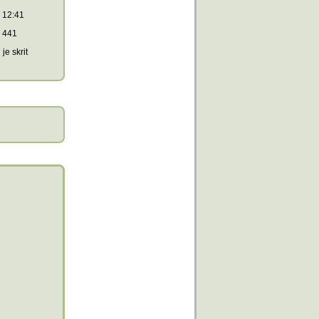
12:41
441
je skrit