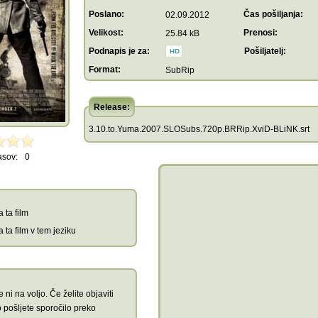
Poslano:
Čas pošiljanja:
02.09.2012
Velikost:
Prenosi:
25.84 kB
Podnapis je za:
Pošiljatelj:
Format:
SubRip
Release:
3.10.to.Yuma.2007.SLOSubs.720p.BRRip.XviD-BLiNK.srt
asov:
0
 ta film
 ta film v tem jeziku
 ni na voljo. Če želite objaviti
 pošljete sporočilo preko