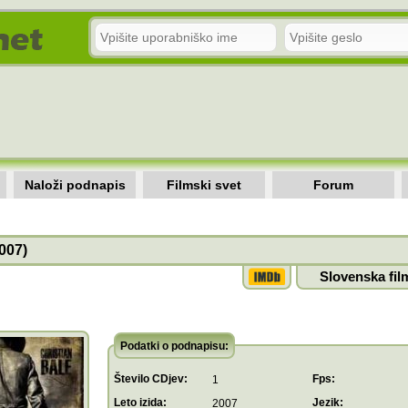
Naloži podnapis
Filmski svet
Forum
007)
Slovenska fil
Podatki o podnapisu:
Število CDjev:
Fps:
1
Leto izida:
Jezik:
2007