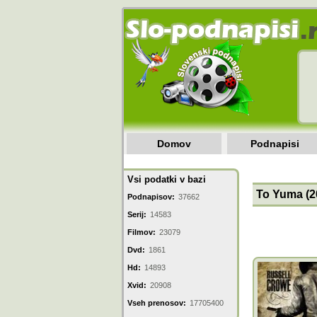
Domov
Podnapisi
Vsi podatki v bazi
To Yuma (2
Podnapisov:
37662
Serij:
14583
Filmov:
23079
Dvd:
1861
Hd:
14893
Xvid:
20908
Vseh prenosov:
17705400