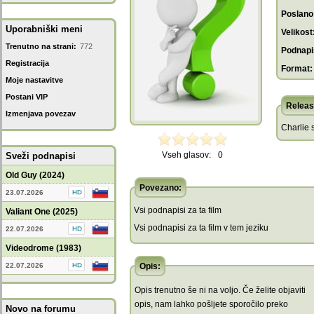
Poslano
Uporabniški meni
Velikost
Trenutno na strani:
772
Podnapis
Registracija
Format:
Moje nastavitve
Postani VIP
Releas
Izmenjava povezav
Charlie s
Vseh glasov:
0
Sveži podnapisi
Old Guy (2024)
Povezano:
23.07.2026
Vsi podnapisi za ta film
Valiant One (2025)
Vsi podnapisi za ta film v tem jeziku
22.07.2026
Videodrome (1983)
22.07.2026
Opis:
Opis trenutno še ni na voljo. Če želite objaviti
opis, nam lahko pošljete sporočilo preko
Novo na forumu