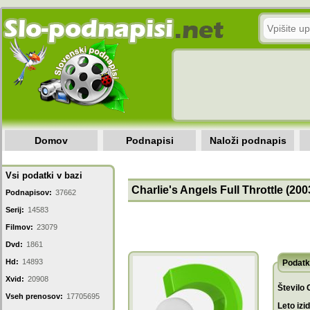
Domov
Podnapisi
Naloži podnapis
Vsi podatki v bazi
Charlie's Angels Full Throttle (200
Podnapisov:
37662
Serij:
14583
Filmov:
23079
Dvd:
1861
Hd:
14893
Podatk
Xvid:
20908
Število 
Vseh prenosov:
17705695
Leto izi