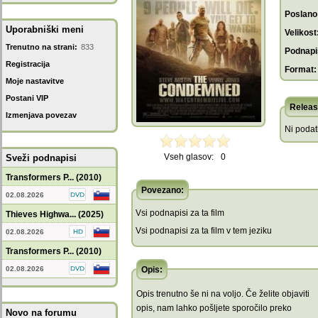
Poslano
Uporabniški meni
Velikost
Trenutno na strani:
833
Podnapis
Registracija
Format:
Moje nastavitve
Postani VIP
Releas
Izmenjava povezav
Ni poda
Vseh glasov:
0
Sveži podnapisi
Transformers P... (2010)
Povezano:
02.08.2026
Vsi podnapisi za ta film
Thieves Highwa... (2025)
Vsi podnapisi za ta film v tem jeziku
02.08.2026
Transformers P... (2010)
02.08.2026
Opis:
Opis trenutno še ni na voljo. Če želite objaviti
opis, nam lahko pošljete sporočilo preko
Novo na forumu