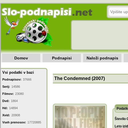
Domov
Podnapisi
Naloži podnapis
Vsi podatki v bazi
The Condemned (2007)
Podnapisov:
37666
Serij:
14586
Filmov:
23080
Dvd:
1864
Hd:
14894
Podatk
Xvid:
20908
Število 
Vseh prenosov:
17720885
Leto izi