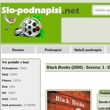
Domov
Podnapisi
Naloži podnapis
Vsi podatki v bazi
Black Books (2000) - Sezona: 1 - 
Podnapisov:
37662
Serij:
14583
Filmov:
23079
Dvd:
1861
Hd:
14893
Podatk
Xvid:
20908
Število 
Vseh prenosov:
17706080
Leto izi