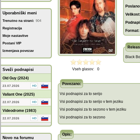
Poslano
Uporabniški meni
Velikost
Trenutno na strani:
904
Podnapis
Registracija
Format:
Moje nastavitve
Postani VIP
Releas
Izmenjava povezav
Black Bo
Vseh glasov:
0
Sveži podnapisi
Old Guy (2024)
Povezano:
23.07.2026
Vsi podnapisi za to serijo
Valiant One (2025)
Vsi podnapisi za to serijo v tem jeziku
22.07.2026
Vsi podnapisi za to sezono v tem jeziku
Videodrome (1983)
Vsi podnapisi za to sezono
22.07.2026
Opis:
Novo na forumu