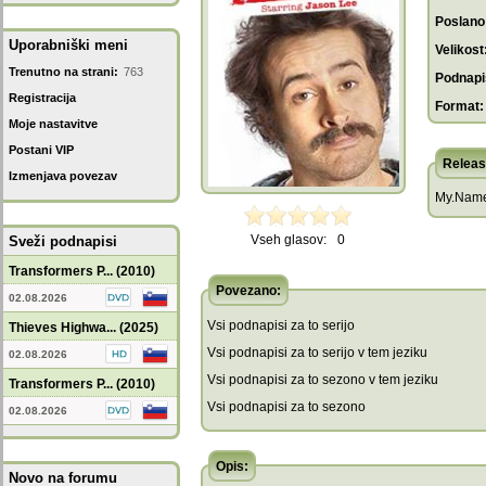
Poslano
Uporabniški meni
Velikost
Trenutno na strani:
763
Podnapis
Registracija
Format:
Moje nastavitve
Postani VIP
Releas
Izmenjava povezav
My.Name
Vseh glasov:
0
Sveži podnapisi
Transformers P... (2010)
Povezano:
02.08.2026
Vsi podnapisi za to serijo
Thieves Highwa... (2025)
Vsi podnapisi za to serijo v tem jeziku
02.08.2026
Vsi podnapisi za to sezono v tem jeziku
Transformers P... (2010)
Vsi podnapisi za to sezono
02.08.2026
Opis:
Novo na forumu