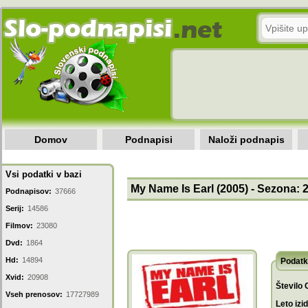
Domov
Podnapisi
Naloži podnapis
Vsi podatki v bazi
My Name Is Earl (2005) - Sezona: 2
Podnapisov:
37666
Serij:
14586
Filmov:
23080
Dvd:
1864
Hd:
14894
Podatk
Xvid:
20908
Število 
Vseh prenosov:
17727989
Leto izi