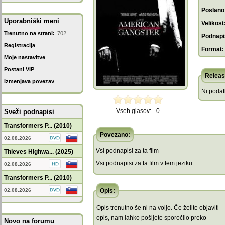
Poslano
Uporabniški meni
Velikost
Trenutno na strani:
702
Podnapis
Registracija
Format:
Moje nastavitve
Postani VIP
Releas
Izmenjava povezav
Ni poda
Vseh glasov:
0
Sveži podnapisi
Transformers P... (2010)
Povezano:
02.08.2026
Vsi podnapisi za ta film
Thieves Highwa... (2025)
Vsi podnapisi za ta film v tem jeziku
02.08.2026
Transformers P... (2010)
02.08.2026
Opis:
Opis trenutno še ni na voljo. Če želite objaviti
opis, nam lahko pošljete sporočilo preko
Novo na forumu