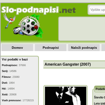
Domov
Podnapisi
Naloži podnapis
Vsi podatki v bazi
American Gangster (2007)
Podnapisov:
37666
Serij:
14586
Filmov:
23080
Dvd:
1864
Hd:
14894
Podatk
Xvid:
20908
Število 
Vseh prenosov:
17728215
Leto izi