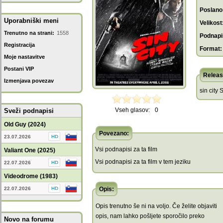
Poslano
Uporabniški meni
Velikost
Trenutno na strani:
1558
Podnapis
Registracija
Format:
Moje nastavitve
Postani VIP
Releas
Izmenjava povezav
sin city 
Vseh glasov:
0
Sveži podnapisi
Old Guy (2024)
Povezano:
23.07.2026
Vsi podnapisi za ta film
Valiant One (2025)
Vsi podnapisi za ta film v tem jeziku
22.07.2026
Videodrome (1983)
22.07.2026
Opis:
Opis trenutno še ni na voljo. Če želite objaviti
opis, nam lahko pošljete sporočilo preko
Novo na forumu