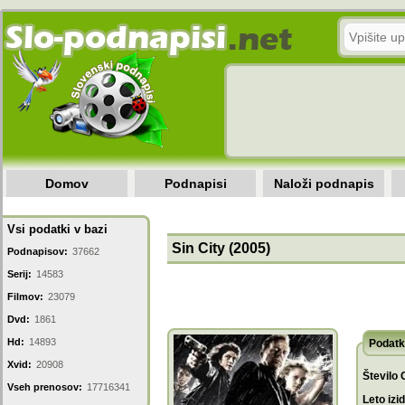
Domov
Podnapisi
Naloži podnapis
Vsi podatki v bazi
Sin City (2005)
Podnapisov:
37662
Serij:
14583
Filmov:
23079
Dvd:
1861
Hd:
14893
Podatk
Xvid:
20908
Število 
Vseh prenosov:
17716341
Leto izi