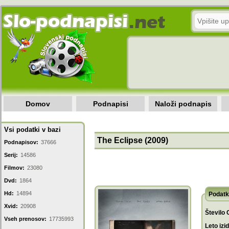
Domov
Podnapisi
Naloži podnapis
Vsi podatki v bazi
The Eclipse (2009)
Podnapisov:
37666
Serij:
14586
Filmov:
23080
Dvd:
1864
Hd:
14894
Podatk
Xvid:
20908
Število 
Vseh prenosov:
17735993
Leto izi