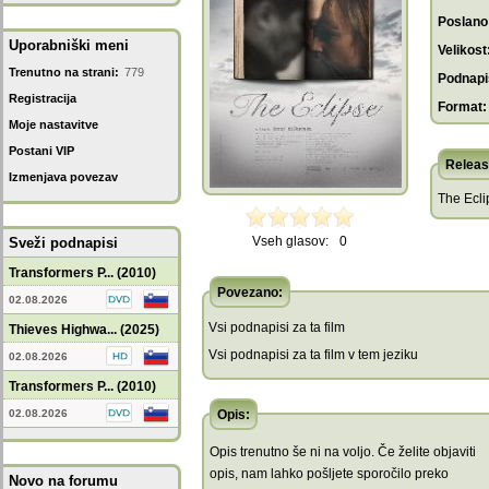
Poslano
Uporabniški meni
Velikost
Trenutno na strani:
779
Podnapis
Registracija
Format:
Moje nastavitve
Postani VIP
Releas
Izmenjava povezav
The Ecl
Vseh glasov:
0
Sveži podnapisi
Transformers P... (2010)
Povezano:
02.08.2026
Vsi podnapisi za ta film
Thieves Highwa... (2025)
Vsi podnapisi za ta film v tem jeziku
02.08.2026
Transformers P... (2010)
02.08.2026
Opis:
Opis trenutno še ni na voljo. Če želite objaviti
opis, nam lahko pošljete sporočilo preko
Novo na forumu