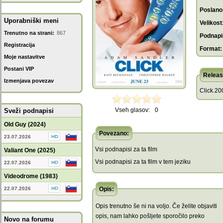
Poslano
Uporabniški meni
Velikost
Trenutno na strani:
867
Podnapis
Registracija
Format:
Moje nastavitve
Postani VIP
Releas
Izmenjava povezav
Click.2
Vseh glasov:
0
Sveži podnapisi
Old Guy (2024)
Povezano:
23.07.2026
Vsi podnapisi za ta film
Valiant One (2025)
Vsi podnapisi za ta film v tem jeziku
22.07.2026
Videodrome (1983)
22.07.2026
Opis:
Opis trenutno še ni na voljo. Če želite objaviti
opis, nam lahko pošljete sporočilo preko
Novo na forumu