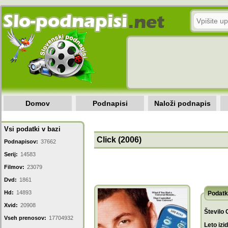
Domov
Podnapisi
Naloži podnapis
Vsi podatki v bazi
Click (2006)
Podnapisov:
37662
Serij:
14583
Filmov:
23079
Dvd:
1861
Hd:
14893
Podatk
Xvid:
20908
Število 
Vseh prenosov:
17704932
Leto izi