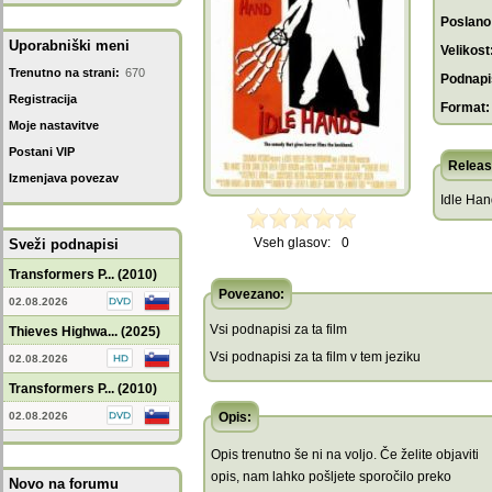
Poslano
Uporabniški meni
Velikost
Trenutno na strani:
670
Podnapis
Registracija
Format:
Moje nastavitve
Postani VIP
Releas
Izmenjava povezav
Idle Ha
Vseh glasov:
0
Sveži podnapisi
Transformers P... (2010)
Povezano:
02.08.2026
Vsi podnapisi za ta film
Thieves Highwa... (2025)
Vsi podnapisi za ta film v tem jeziku
02.08.2026
Transformers P... (2010)
02.08.2026
Opis:
Opis trenutno še ni na voljo. Če želite objaviti
opis, nam lahko pošljete sporočilo preko
Novo na forumu