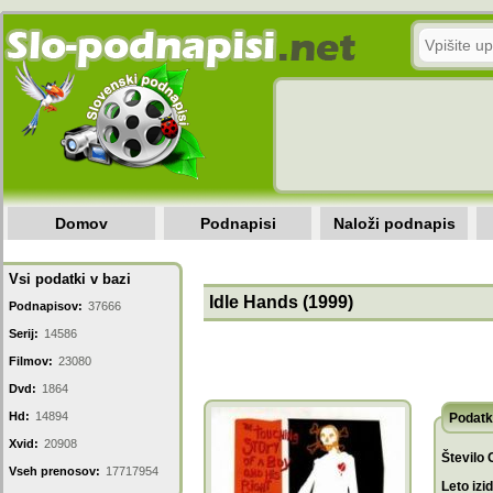
Domov
Podnapisi
Naloži podnapis
Vsi podatki v bazi
Idle Hands (1999)
Podnapisov:
37666
Serij:
14586
Filmov:
23080
Dvd:
1864
Hd:
14894
Podatk
Xvid:
20908
Število 
Vseh prenosov:
17717954
Leto izi