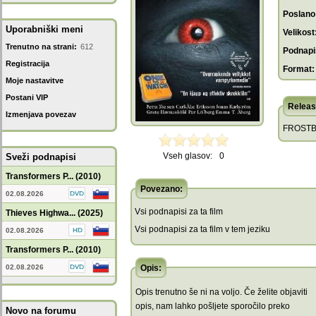
Poslano
Uporabniški meni
Velikost
Trenutno na strani:
612
Podnapis
Registracija
Format:
Moje nastavitve
Postani VIP
Releas
Izmenjava povezav
FROSTBI
Vseh glasov:
0
Sveži podnapisi
Transformers P... (2010)
Povezano:
02.08.2026
Vsi podnapisi za ta film
Thieves Highwa... (2025)
Vsi podnapisi za ta film v tem jeziku
02.08.2026
Transformers P... (2010)
02.08.2026
Opis:
Opis trenutno še ni na voljo. Če želite objaviti
opis, nam lahko pošljete sporočilo preko
Novo na forumu