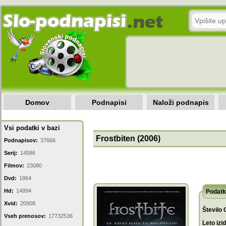
Domov
Podnapisi
Naloži podnapis
Vsi podatki v bazi
Frostbiten (2006)
Podnapisov:
37666
Serij:
14586
Filmov:
23080
Dvd:
1864
Hd:
14894
Podatk
Xvid:
20908
Število 
Vseh prenosov:
17732536
Leto izi