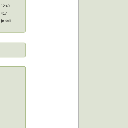
12:40
417
je skrit