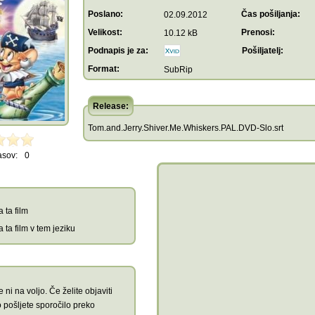
Poslano:
Čas pošiljanja:
02.09.2012
Velikost:
Prenosi:
10.12 kB
Podnapis je za:
Pošiljatelj:
Format:
SubRip
Release:
Tom.and.Jerry.Shiver.Me.Whiskers.PAL.DVD-Slo.srt
asov:
0
 ta film
 ta film v tem jeziku
 ni na voljo. Če želite objaviti
 pošljete sporočilo preko