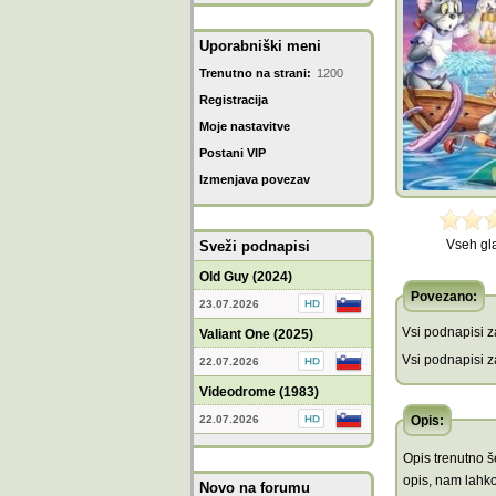
Uporabniški meni
Trenutno na strani:
1200
Registracija
Moje nastavitve
Postani VIP
Izmenjava povezav
Vseh gl
Sveži podnapisi
Old Guy (2024)
Povezano:
23.07.2026
Vsi podnapisi za
Valiant One (2025)
Vsi podnapisi za
22.07.2026
Videodrome (1983)
22.07.2026
Opis:
Opis trenutno še
opis, nam lahko
Novo na forumu