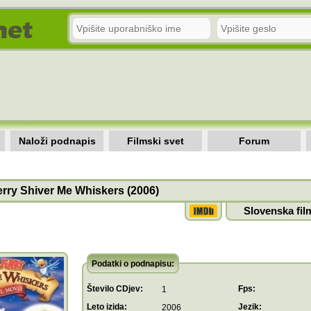
Naloži podnapis
Filmski svet
Forum
rry Shiver Me Whiskers (2006)
Slovenska fil
Podatki o podnapisu:
Število CDjev:
Fps:
1
Leto izida:
Jezik:
2006