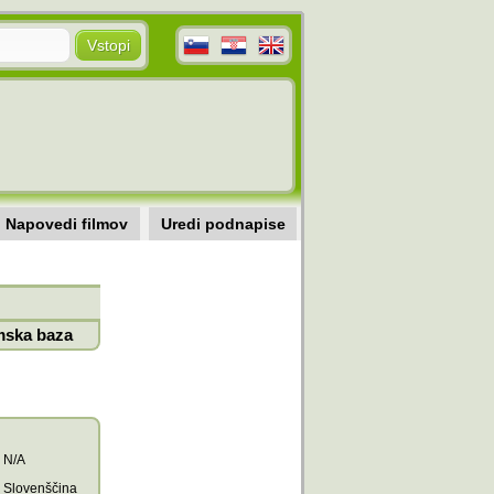
Napovedi filmov
Uredi podnapise
mska baza
N/A
Slovenščina