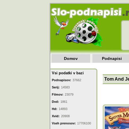
Domov
Podnapisi
Vsi podatki v bazi
Tom And Je
Podnapisov:
37662
Serij:
14583
Filmov:
23079
Dvd:
1861
Hd:
14893
Xvid:
20908
Vseh prenosov:
17706100