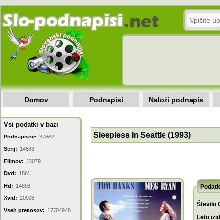
Domov
Podnapisi
Naloži podnapis
Vsi podatki v bazi
Sleepless In Seattle (1993)
Podnapisov:
37662
Serij:
14583
Filmov:
23079
Dvd:
1861
Hd:
14893
Podatk
Xvid:
20908
Število 
Vseh prenosov:
17704948
Leto izi