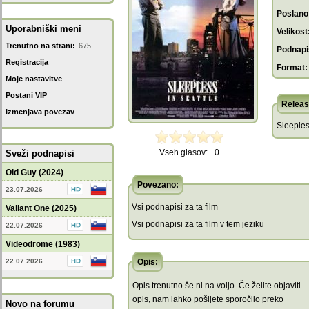
Poslano
Uporabniški meni
Velikost
Trenutno na strani:
675
Podnapis
Registracija
Format:
Moje nastavitve
Postani VIP
Releas
Izmenjava povezav
Sleeples
Vseh glasov:
0
Sveži podnapisi
Old Guy (2024)
Povezano:
23.07.2026
Vsi podnapisi za ta film
Valiant One (2025)
Vsi podnapisi za ta film v tem jeziku
22.07.2026
Videodrome (1983)
22.07.2026
Opis:
Opis trenutno še ni na voljo. Če želite objaviti
opis, nam lahko pošljete sporočilo preko
Novo na forumu