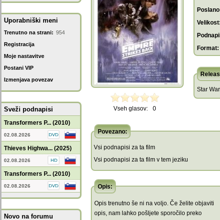
Poslano
Uporabniški meni
Velikost
Trenutno na strani:
954
Podnapis
Registracija
Format:
Moje nastavitve
Postani VIP
Releas
Izmenjava povezav
Star War
Vseh glasov:
0
Sveži podnapisi
Transformers P... (2010)
Povezano:
02.08.2026
Vsi podnapisi za ta film
Thieves Highwa... (2025)
Vsi podnapisi za ta film v tem jeziku
02.08.2026
Transformers P... (2010)
02.08.2026
Opis:
Opis trenutno še ni na voljo. Če želite objaviti
opis, nam lahko pošljete sporočilo preko
Novo na forumu