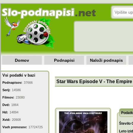
Domov
Podnapisi
Naloži podnapis
Vsi podatki v bazi
Star Wars Episode V - The Empire 
Podnapisov:
37666
Serij:
14586
Filmov:
23080
Dvd:
1864
Hd:
14894
Podatk
Xvid:
20908
Število 
Vseh prenosov:
17724725
Leto izi