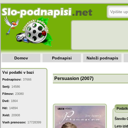
Domov
Podnapisi
Naloži podnapis
Vsi podatki v bazi
Persuasion (2007)
Podnapisov:
37666
Serij:
14586
Filmov:
23080
Dvd:
1864
Hd:
14894
Podatk
Xvid:
20908
Število 
Vseh prenosov:
17728399
Leto izi