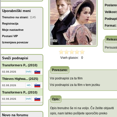
Poslano
Uporabniški meni
Velikost
Trenutno na strani:
1145
Podnapis
Registracija
Format:
Moje nastavitve
Postani VIP
Releas
Izmenjava povezav
Persuasi
Vseh glasov:
0
Sveži podnapisi
Transformers P... (2010)
Povezano:
02.08.2026
Vsi podnapisi za ta film
Thieves Highwa... (2025)
Vsi podnapisi za ta film v tem jeziku
02.08.2026
Transformers P... (2010)
02.08.2026
Opis:
Opis trenutno še ni na voljo. Če želite objaviti
opis, nam lahko pošljete sporočilo preko
Novo na forumu