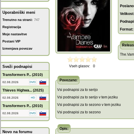
Poslano
Uporabniški meni
Velikost
Trenutno na strani:
747
Podnapis
Registracija
Format:
Moje nastavitve
Postani VIP
Releas
Izmenjava povezav
The.Vam
Vseh glasov:
0
Sveži podnapisi
Transformers P... (2010)
Povezano:
02.08.2026
Vsi podnapisi za to serijo
Thieves Highwa... (2025)
Vsi podnapisi za to serijo v tem jeziku
02.08.2026
Vsi podnapisi za to sezono v tem jeziku
Transformers P... (2010)
Vsi podnapisi za to sezono
02.08.2026
Opis:
Novo na forumu