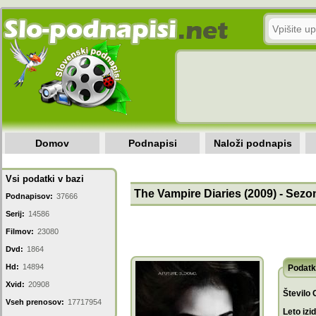
Domov
Podnapisi
Naloži podnapis
Vsi podatki v bazi
The Vampire Diaries (2009) - Sezon
Podnapisov:
37666
Serij:
14586
Filmov:
23080
Dvd:
1864
Hd:
14894
Podatk
Xvid:
20908
Število 
Vseh prenosov:
17717954
Leto izi