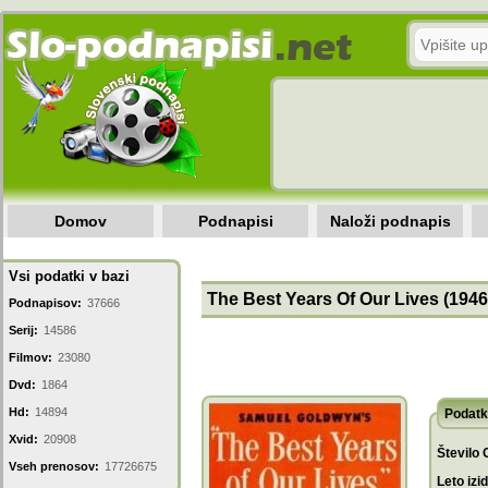
Domov
Podnapisi
Naloži podnapis
Vsi podatki v bazi
The Best Years Of Our Lives (1946
Podnapisov:
37666
Serij:
14586
Filmov:
23080
Dvd:
1864
Hd:
14894
Podatk
Xvid:
20908
Število 
Vseh prenosov:
17726675
Leto izi