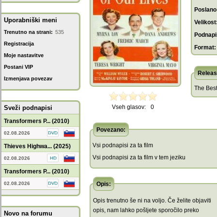
Poslano
Uporabniški meni
Velikost
Trenutno na strani:
535
Podnapis
Registracija
Format:
Moje nastavitve
Postani VIP
Releas
Izmenjava povezav
The Best
Vseh glasov:
0
Sveži podnapisi
Transformers P... (2010)
Povezano:
02.08.2026
Vsi podnapisi za ta film
Thieves Highwa... (2025)
Vsi podnapisi za ta film v tem jeziku
02.08.2026
Transformers P... (2010)
02.08.2026
Opis:
Opis trenutno še ni na voljo. Če želite objaviti
opis, nam lahko pošljete sporočilo preko
Novo na forumu