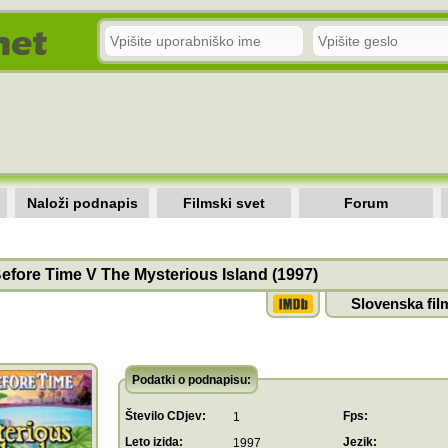
Naloži podnapis
Filmski svet
Forum
efore Time V The Mysterious Island (1997)
Slovenska fil
Podatki o podnapisu:
Število CDjev:
Fps:
1
Leto izida:
Jezik:
1997