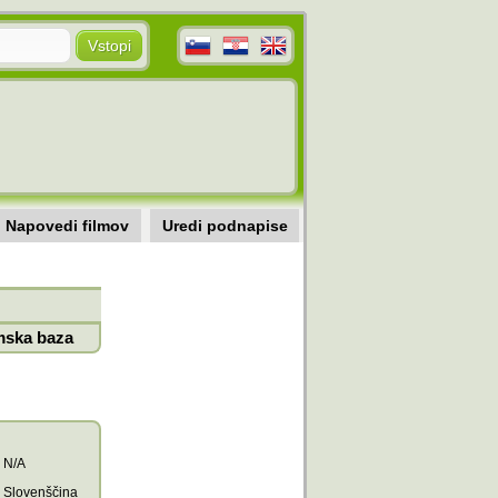
Napovedi filmov
Uredi podnapise
mska baza
N/A
Slovenščina