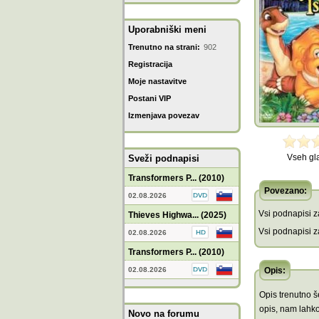
Uporabniški meni
Trenutno na strani:
902
Registracija
Moje nastavitve
Postani VIP
Izmenjava povezav
Vseh gl
Sveži podnapisi
Transformers P... (2010)
Povezano:
02.08.2026
Vsi podnapisi za
Thieves Highwa... (2025)
Vsi podnapisi za
02.08.2026
Transformers P... (2010)
02.08.2026
Opis:
Opis trenutno še
opis, nam lahko
Novo na forumu