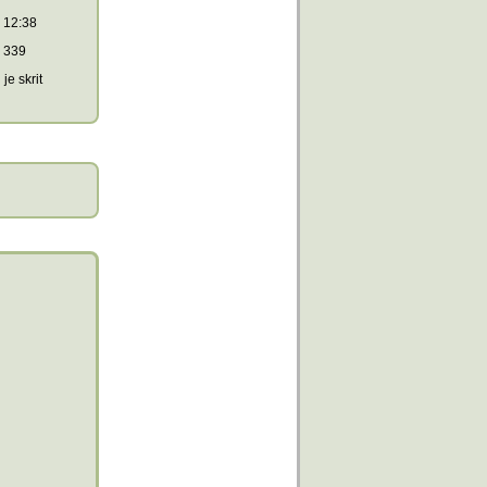
12:38
339
je skrit