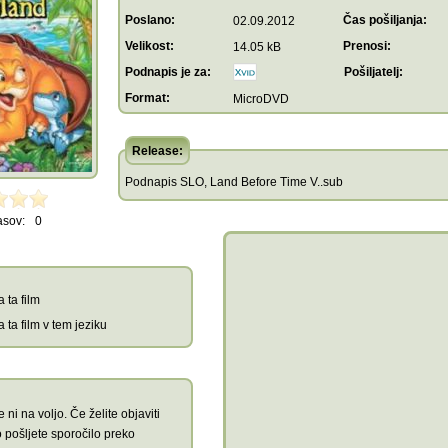
Poslano:
Čas pošiljanja:
02.09.2012
Velikost:
Prenosi:
14.05 kB
Podnapis je za:
Pošiljatelj:
Format:
MicroDVD
Release:
Podnapis SLO, Land Before Time V..sub
asov:
0
 ta film
 ta film v tem jeziku
 ni na voljo. Če želite objaviti
 pošljete sporočilo preko