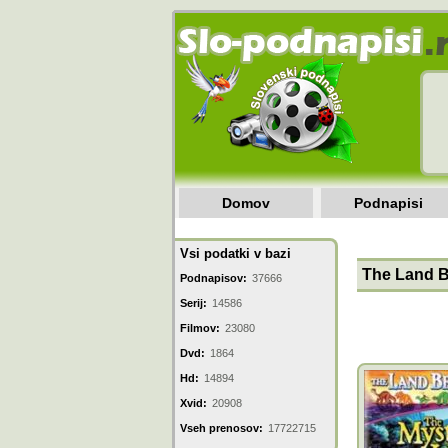
Domov
Podnapisi
Vsi podatki v bazi
The Land B
Podnapisov:
37666
Serij:
14586
Filmov:
23080
Dvd:
1864
Hd:
14894
Xvid:
20908
Vseh prenosov:
17722715