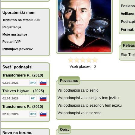
Poslano
Uporabniški meni
Velikost
Trenutno na strani:
838
Podnapis
Registracija
Format:
Moje nastavitve
Postani VIP
Releas
Izmenjava povezav
Star Tre
Vseh glasov:
0
Sveži podnapisi
Transformers P... (2010)
Povezano:
02.08.2026
Vsi podnapisi za to serijo
Thieves Highwa... (2025)
Vsi podnapisi za to serijo v tem jeziku
02.08.2026
Vsi podnapisi za to sezono v tem jeziku
Transformers P... (2010)
Vsi podnapisi za to sezono
02.08.2026
Opis:
Novo na forumu