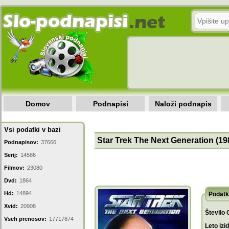
Domov
Podnapisi
Naloži podnapis
Vsi podatki v bazi
Star Trek The Next Generation (198
Podnapisov:
37666
Serij:
14586
Filmov:
23080
Dvd:
1864
Hd:
14894
Podatk
Xvid:
20908
Število 
Vseh prenosov:
17717874
Leto izi