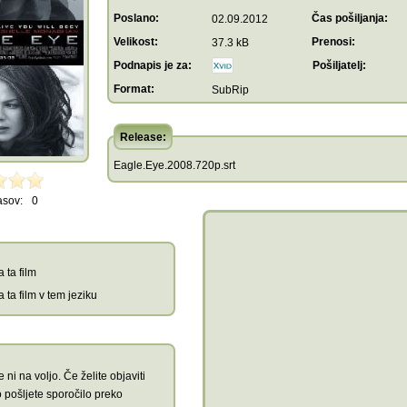
Poslano:
Čas pošiljanja:
02.09.2012
Velikost:
Prenosi:
37.3 kB
Podnapis je za:
Pošiljatelj:
Format:
SubRip
Release:
Eagle.Eye.2008.720p.srt
asov:
0
 ta film
 ta film v tem jeziku
 ni na voljo. Če želite objaviti
 pošljete sporočilo preko