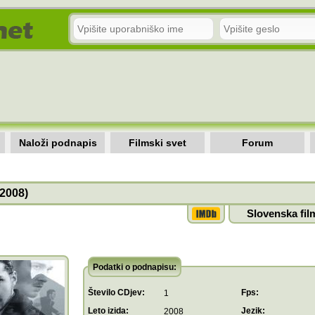
Naloži podnapis
Filmski svet
Forum
(2008)
Slovenska fil
Podatki o podnapisu:
Število CDjev:
Fps:
1
Leto izida:
Jezik:
2008