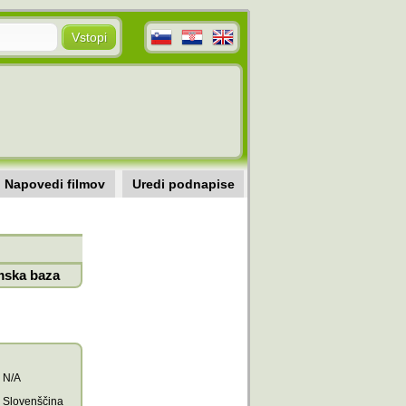
Napovedi filmov
Uredi podnapise
mska baza
N/A
Slovenščina