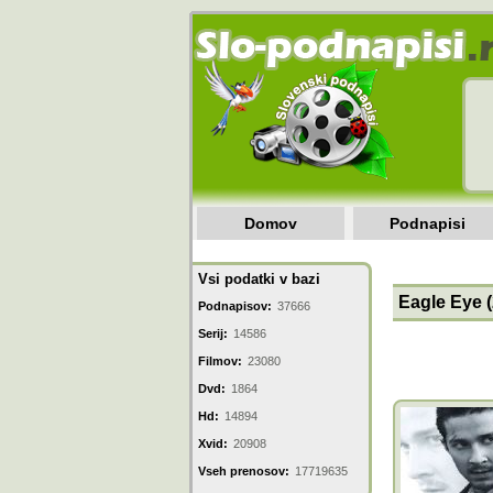
Domov
Podnapisi
Vsi podatki v bazi
Eagle Eye 
Podnapisov:
37666
Serij:
14586
Filmov:
23080
Dvd:
1864
Hd:
14894
Xvid:
20908
Vseh prenosov:
17719635