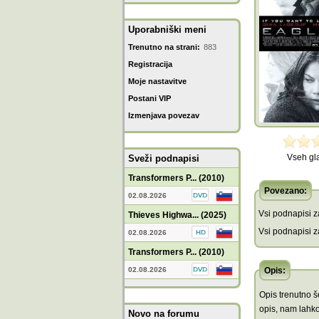
Uporabniški meni
Trenutno na strani:
883
Registracija
Moje nastavitve
Postani VIP
Izmenjava povezav
Vseh gl
Sveži podnapisi
Transformers P... (2010)
Povezano:
02.08.2026
Vsi podnapisi za
Thieves Highwa... (2025)
Vsi podnapisi za
02.08.2026
Transformers P... (2010)
02.08.2026
Opis:
Opis trenutno še
opis, nam lahko
Novo na forumu