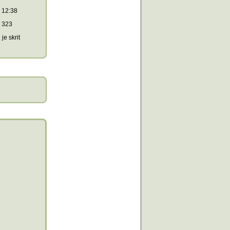
12:38
323
je skrit