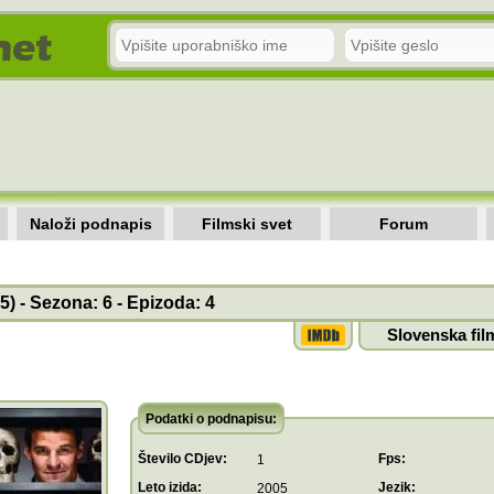
Naloži podnapis
Filmski svet
Forum
) - Sezona: 6 - Epizoda: 4
Slovenska fil
Podatki o podnapisu:
Število CDjev:
Fps:
1
Leto izida:
Jezik:
2005