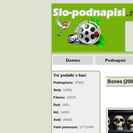
Domov
Podnapisi
Vsi podatki v bazi
Bones (2005
Podnapisov:
37662
Serij:
14583
Filmov:
23079
Dvd:
1861
Hd:
14893
Xvid:
20908
Vseh prenosov:
17711494