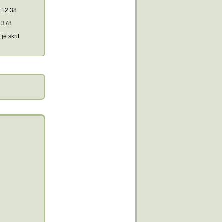
12:38
378
je skrit