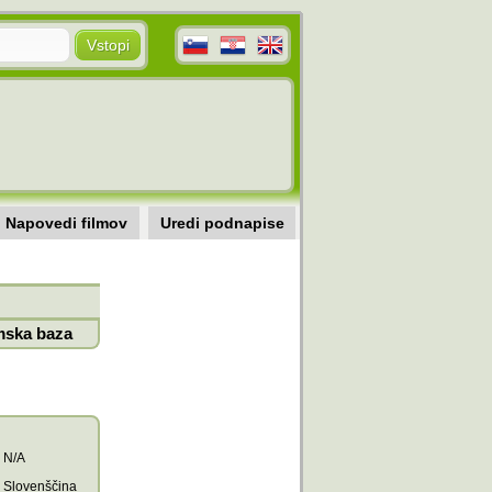
Napovedi filmov
Uredi podnapise
mska baza
N/A
Slovenščina