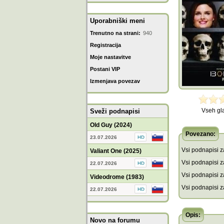
Uporabniški meni
Trenutno na strani:
940
Registracija
Moje nastavitve
Postani VIP
Izmenjava povezav
Vseh gl
Sveži podnapisi
Old Guy (2024)
Povezano:
23.07.2026
Vsi podnapisi za
Valiant One (2025)
Vsi podnapisi za
22.07.2026
Vsi podnapisi z
Videodrome (1983)
Vsi podnapisi z
22.07.2026
Opis:
Novo na forumu