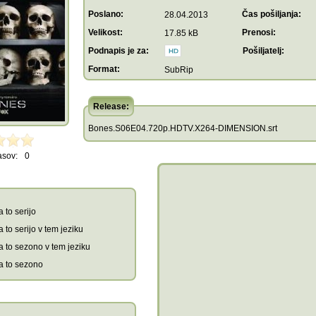
Poslano:
Čas pošiljanja:
28.04.2013
Velikost:
Prenosi:
17.85 kB
Podnapis je za:
Pošiljatelj:
Format:
SubRip
Release:
Bones.S06E04.720p.HDTV.X264-DIMENSION.srt
asov:
0
 to serijo
 to serijo v tem jeziku
a to sezono v tem jeziku
a to sezono