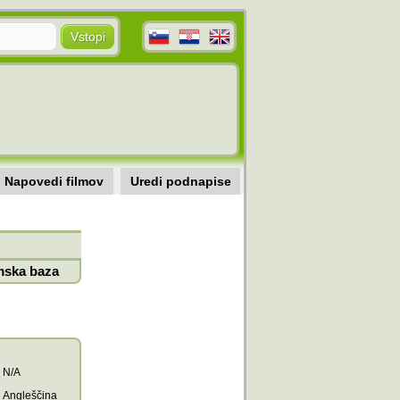
Napovedi filmov
Uredi podnapise
mska baza
N/A
Angleščina