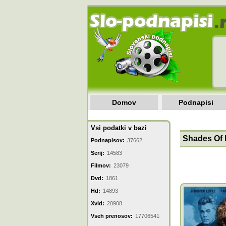
Domov
Podnapisi
Vsi podatki v bazi
Shades Of B
Podnapisov:
37662
Serij:
14583
Filmov:
23079
Dvd:
1861
Hd:
14893
Xvid:
20908
Vseh prenosov:
17706541