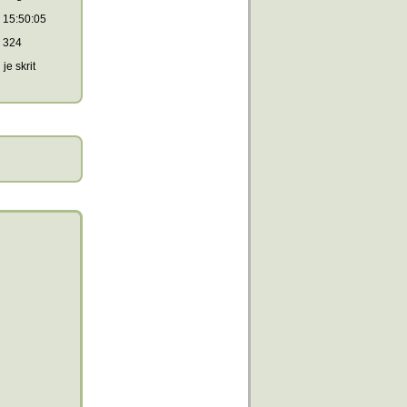
15:50:05
324
je skrit