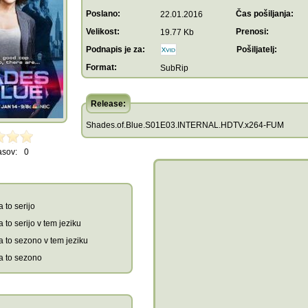
Poslano:
Čas pošiljanja:
22.01.2016
Velikost:
Prenosi:
19.77 Kb
Podnapis je za:
Pošiljatelj:
Format:
SubRip
Release:
Shades.of.Blue.S01E03.INTERNAL.HDTV.x264-FUM
asov:
0
 to serijo
 to serijo v tem jeziku
a to sezono v tem jeziku
a to sezono