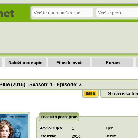
Naloži podnapis
Filmski svet
Forum
lue (2016) - Season: 1 - Episode: 3
Slovenska fil
Podatki o podnapisu:
Število CDjev:
Fps:
1
Leto izida:
Jezik:
2016