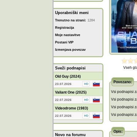
Uporabniški meni
Trenutno na strani:
1284
Registracija
Moje nastavitve
Postani VIP
Izmenjava povezav
Vseh gl
Sveži podnapisi
Old Guy (2024)
Povezano:
23.07.2026
Vsi podnapisi za
Valiant One (2025)
Vsi podnapisi za
22.07.2026
Vsi podnapisi z
Videodrome (1983)
Vsi podnapisi z
22.07.2026
Opis:
Novo na forumu