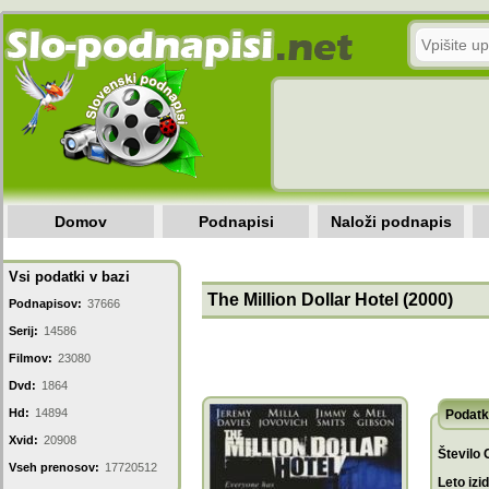
Domov
Podnapisi
Naloži podnapis
Vsi podatki v bazi
The Million Dollar Hotel (2000)
Podnapisov:
37666
Serij:
14586
Filmov:
23080
Dvd:
1864
Hd:
14894
Podatk
Xvid:
20908
Število 
Vseh prenosov:
17720512
Leto izi