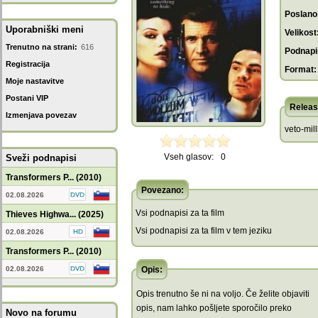
Poslano
Uporabniški meni
Velikost
Trenutno na strani:
616
Podnapis
Registracija
Format:
Moje nastavitve
Postani VIP
Releas
Izmenjava povezav
veto-mil
Vseh glasov:
0
Sveži podnapisi
Transformers P... (2010)
Povezano:
02.08.2026
Vsi podnapisi za ta film
Thieves Highwa... (2025)
Vsi podnapisi za ta film v tem jeziku
02.08.2026
Transformers P... (2010)
02.08.2026
Opis:
Opis trenutno še ni na voljo. Če želite objaviti
opis, nam lahko pošljete sporočilo preko
Novo na forumu