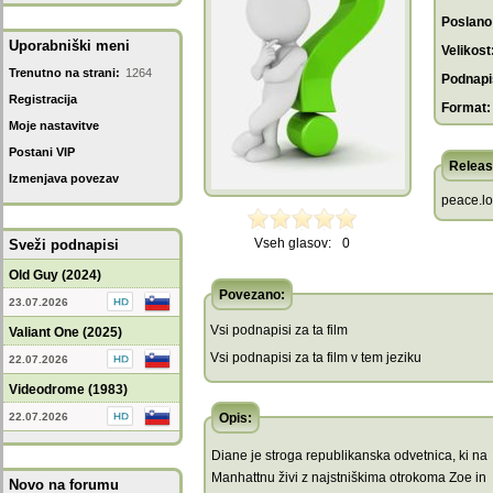
Poslano
Uporabniški meni
Velikost
Trenutno na strani:
1264
Podnapis
Registracija
Format:
Moje nastavitve
Postani VIP
Releas
Izmenjava povezav
peace.lo
Vseh glasov:
0
Sveži podnapisi
Old Guy (2024)
Povezano:
23.07.2026
Vsi podnapisi za ta film
Valiant One (2025)
Vsi podnapisi za ta film v tem jeziku
22.07.2026
Videodrome (1983)
22.07.2026
Opis:
Diane je stroga republikanska odvetnica, ki na
Manhattnu živi z najstniškima otrokoma Zoe in
Novo na forumu