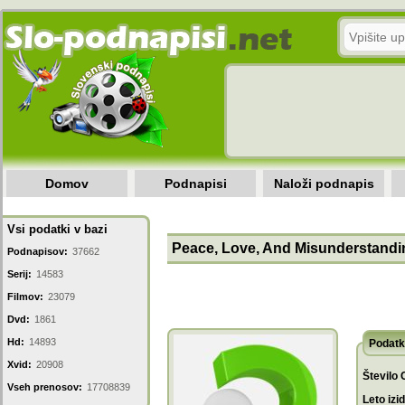
Domov
Podnapisi
Naloži podnapis
Vsi podatki v bazi
Peace, Love, And Misunderstandi
Podnapisov:
37662
Serij:
14583
Filmov:
23079
Dvd:
1861
Hd:
14893
Podatk
Xvid:
20908
Število 
Vseh prenosov:
17708839
Leto izi