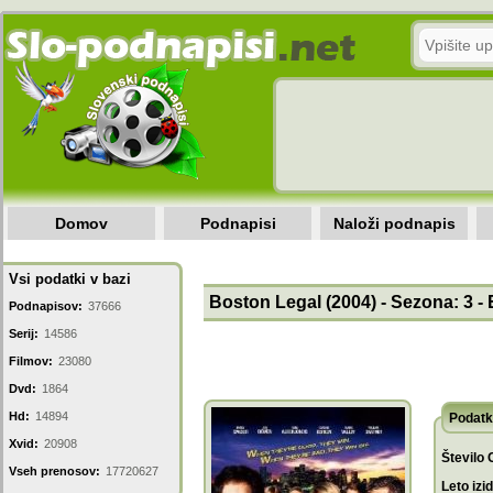
Domov
Podnapisi
Naloži podnapis
Vsi podatki v bazi
Boston Legal (2004) - Sezona: 3 - 
Podnapisov:
37666
Serij:
14586
Filmov:
23080
Dvd:
1864
Hd:
14894
Podatk
Xvid:
20908
Število 
Vseh prenosov:
17720627
Leto izi