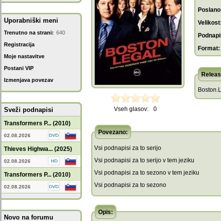
Poslano
Uporabniški meni
Velikost
Trenutno na strani:
640
Podnapis
Registracija
Format:
Moje nastavitve
Postani VIP
Releas
Izmenjava povezav
Boston.
Vseh glasov:
0
Sveži podnapisi
Transformers P... (2010)
Povezano:
02.08.2026
Vsi podnapisi za to serijo
Thieves Highwa... (2025)
Vsi podnapisi za to serijo v tem jeziku
02.08.2026
Vsi podnapisi za to sezono v tem jeziku
Transformers P... (2010)
Vsi podnapisi za to sezono
02.08.2026
Opis:
Novo na forumu