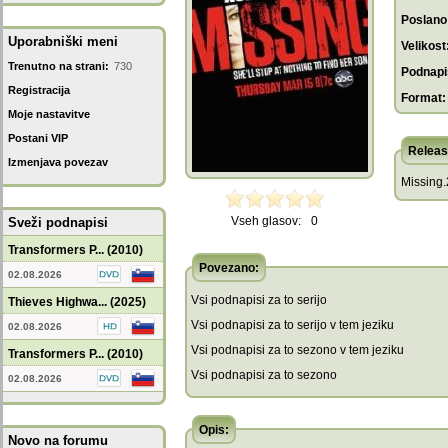
Poslano
Uporabniški meni
Velikost
Trenutno na strani:
730
Podnapis
Registracija
Format:
Moje nastavitve
Postani VIP
Releas
Izmenjava povezav
Missing
Vseh glasov:
0
Sveži podnapisi
Transformers P... (2010)
Povezano:
02.08.2026
Vsi podnapisi za to serijo
Thieves Highwa... (2025)
Vsi podnapisi za to serijo v tem jeziku
02.08.2026
Vsi podnapisi za to sezono v tem jeziku
Transformers P... (2010)
Vsi podnapisi za to sezono
02.08.2026
Opis:
Novo na forumu