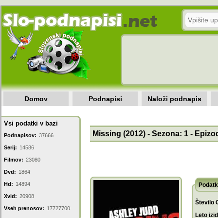
Domov
Podnapisi
Naloži podnapis
Vsi podatki v bazi
Missing (2012) - Sezona: 1 - Epizo
Podnapisov:
37666
Serij:
14586
Filmov:
23080
Dvd:
1864
Hd:
14894
Podatk
Xvid:
20908
Število 
Vseh prenosov:
17727700
Leto izi