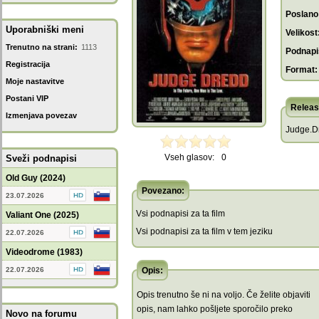
Poslano
Uporabniški meni
Velikost
Trenutno na strani:
1113
Podnapis
Registracija
Format:
Moje nastavitve
Postani VIP
Releas
Izmenjava povezav
Judge.D
Vseh glasov:
0
Sveži podnapisi
Old Guy (2024)
Povezano:
23.07.2026
Vsi podnapisi za ta film
Valiant One (2025)
Vsi podnapisi za ta film v tem jeziku
22.07.2026
Videodrome (1983)
22.07.2026
Opis:
Opis trenutno še ni na voljo. Če želite objaviti
opis, nam lahko pošljete sporočilo preko
Novo na forumu