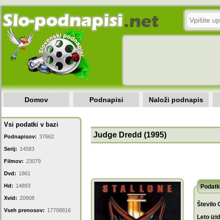
Domov
Podnapisi
Naloži podnapis
Vsi podatki v bazi
Judge Dredd (1995)
Podnapisov:
37662
Serij:
14583
Filmov:
23079
Dvd:
1861
Hd:
14893
Podatk
Xvid:
20908
Število 
Vseh prenosov:
17708816
Leto izi