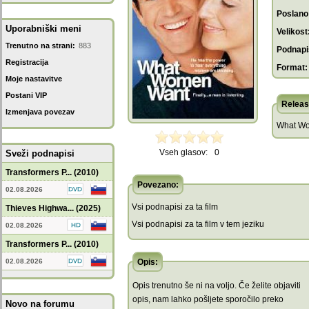
Poslano
Uporabniški meni
Velikost
Trenutno na strani:
883
Podnapis
Registracija
Format:
Moje nastavitve
Postani VIP
Releas
Izmenjava povezav
What Wo
Vseh glasov:
0
Sveži podnapisi
Transformers P... (2010)
Povezano:
02.08.2026
Vsi podnapisi za ta film
Thieves Highwa... (2025)
Vsi podnapisi za ta film v tem jeziku
02.08.2026
Transformers P... (2010)
02.08.2026
Opis:
Opis trenutno še ni na voljo. Če želite objaviti
opis, nam lahko pošljete sporočilo preko
Novo na forumu