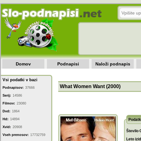
Domov
Podnapisi
Naloži podnapis
Vsi podatki v bazi
What Women Want (2000)
Podnapisov:
37666
Serij:
14586
Filmov:
23080
Dvd:
1864
Hd:
14894
Podatk
Xvid:
20908
Število 
Vseh prenosov:
17732759
Leto izi